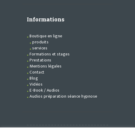
Informations
Boutique en ligne
produits
services
Formations et stages
Prestations
Mentions légales
Contact
Blog
Vidéos
E-Book / Audios
Audios préparation séance hypnose
©
Flamme En Soi
{2026} - (2027).