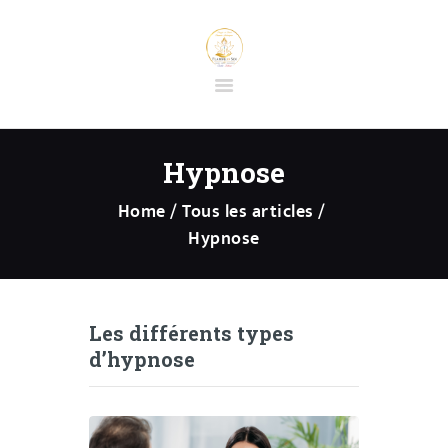
ACCUEIL
BOUTIQUE EN
Hypnose
LIGNE
Home
Tous les articles
PRESTATIONS
Hypnose
PRÉPARATION
SÉANCE
D’HYPNOSE
SPIRITUELLE
Les différents types
CONTACT
d’hypnose
FORMATIONS ET
STAGES