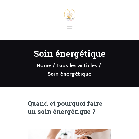
ACCUEIL
BOUTIQUE EN
Soin énergétique
LIGNE
Home
Tous les articles
PRESTATIONS
Soin énergétique
PRÉPARATION
SÉANCE
D’HYPNOSE
SPIRITUELLE
Quand et pourquoi faire
CONTACT
un soin énergétique ?
FORMATIONS ET
STAGES