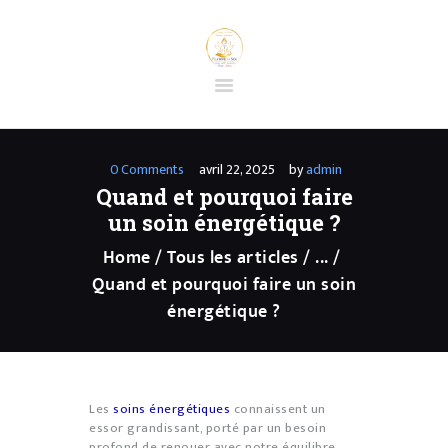
ACCUEIL
BOUTIQUE EN
0
Comments
avril 22, 2025
by
admin
LIGNE
Quand et pourquoi faire
PRESTATIONS
un soin énergétique ?
PRÉPARATION
Home
Tous les articles
...
SÉANCE
Quand et pourquoi faire un soin
D’HYPNOSE
énergétique ?
SPIRITUELLE
CONTACT
FORMATIONS ET
Les
soins énergétiques
connaissent un
STAGES
essor grandissant, porté par un besoin
profond de renouer avec notre équilibre