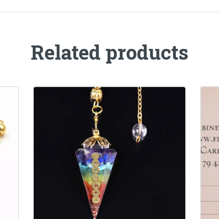
Related products
i
Pendule Hexagonal en
Orgonite
CHF
25.00