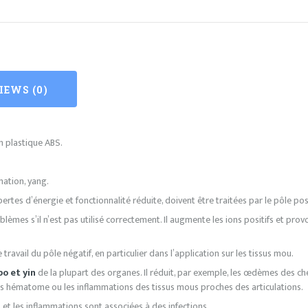
IEWS (0)
 plastique ABS.
mmation, yang.
ertes d’énergie et fonctionnalité réduite, doivent être traitées par le pôle pos
èmes s’il n’est pas utilisé correctement. Il augmente les ions positifs et pro
 travail du pôle négatif, en particulier dans l’application sur les tissus mou.
po et yin
de la plupart des organes. Il réduit, par exemple, les œdèmes des chevil
des hématome ou les inflammations des tissus mous proches des articulations.
 et les inflammations sont associées à des infections.