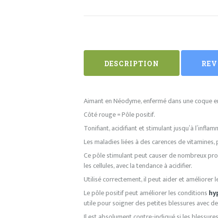
DESCRIPTION
REV
Aimant en Néodyme, enfermé dans une coque en
Côté rouge = Pôle positif.
Tonifiant, acidifiant et stimulant jusqu’à l’infla
Les maladies liées à des carences de vitamines, p
Ce pôle stimulant peut causer de nombreux probl
les cellules, avec la tendance à acidifier.
Utilisé correctement, il peut aider et améliorer le
Le pôle positif peut améliorer les conditions
hy
utile pour soigner des petites blessures avec 
Il est absolument contre-indiqué si les blessures