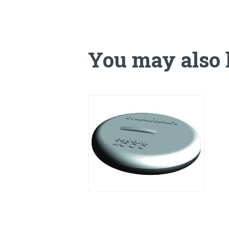
You may also 
Cosam 4000 est
un aimant
permanent
CHF
27.00