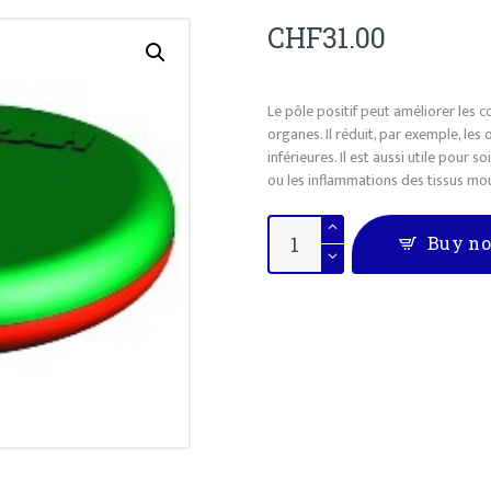
STAGES
CHF
31.00
Le pôle positif peut améliorer les 
organes. Il réduit, par exemple, les
inférieures. Il est aussi utile pour
ou les inflammations des tissus mou
Cosam
Buy n
8000
quantity