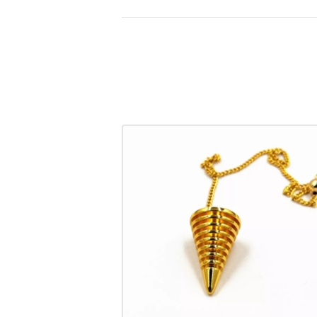
Pendule En cuivre pour Reik
Rose ou jaune
CHF
15.00