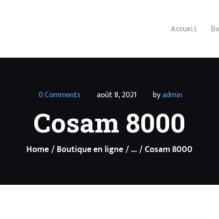
ACCUEIL
BOUTIQUE EN
Accueil
Bo
LIGNE
PRESTATIONS
PRÉPARATION
0
Comments
août 8, 2021
by
admin
Cosam 8000
SÉANCE
D’HYPNOSE
Home
Boutique en ligne
...
Cosam 8000
SPIRITUELLE
CONTACT
FORMATIONS ET