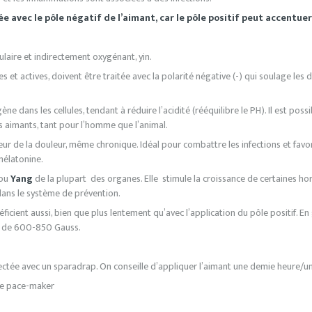
ée avec le pôle négatif de l’aimant, car le pôle positif peut accentue
llulaire et indirectement oxygénant, yin.
et actives, doivent être traitée avec la polarité négative (-) qui soulage les do
ne dans les cellules, tendant à réduire l’acidité (rééquilibre le PH). Il est possi
s aimants, tant pour l’homme que l’animal.
eur de la douleur, même chronique. Idéal pour combattre les infections et favor
mélatonine.
ou
Yang
de la plupart des organes. Elle stimule la croissance de certaines ho
dans le système de prévention.
icient aussi, bien que plus lentement qu’avec l’application du pôle positif. En g
us de 600-850 Gauss.
tée avec un sparadrap. On conseille d’appliquer l’aimant une demie heure/une 
de pace-maker