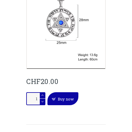
CHF
20.00
Collier
Buy now
étoile
de
David
pour
Femmes
quantity