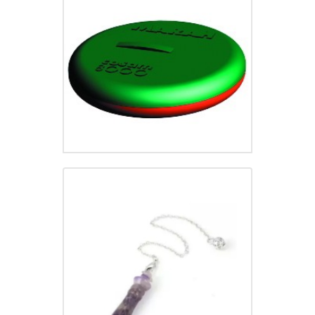
Cosam 8000
CHF
31.00
Pendule en Quartz améthyste
CHF
15.00