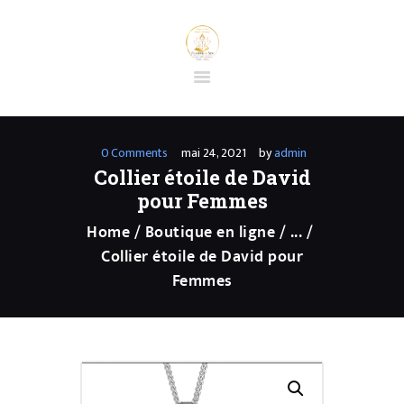
ACCUEIL
BOUTIQUE EN
0
Comments
mai 24, 2021
by
admin
LIGNE
Collier étoile de David
PRESTATIONS
pour Femmes
PRÉPARATION
Home
Boutique en ligne
...
SÉANCE
Collier étoile de David pour
D’HYPNOSE
Femmes
SPIRITUELLE
CONTACT
FORMATIONS ET
STAGES