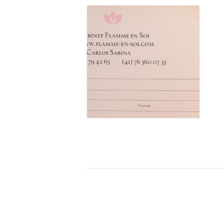
CHF
70.00