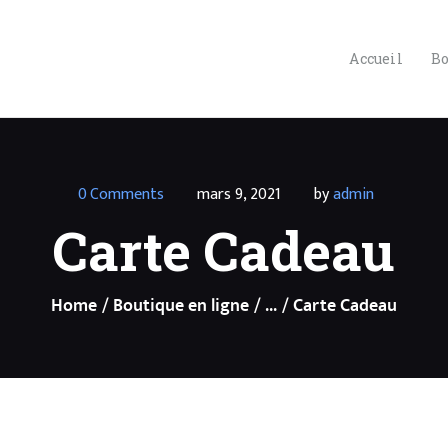
ACCUEIL
BOUTIQUE EN
Accueil
Bo
LIGNE
PRESTATIONS
PRÉPARATION
0
Comments
mars 9, 2021
by
admin
Carte Cadeau
SÉANCE
D’HYPNOSE
Home
Boutique en ligne
...
Carte Cadeau
SPIRITUELLE
CONTACT
FORMATIONS ET