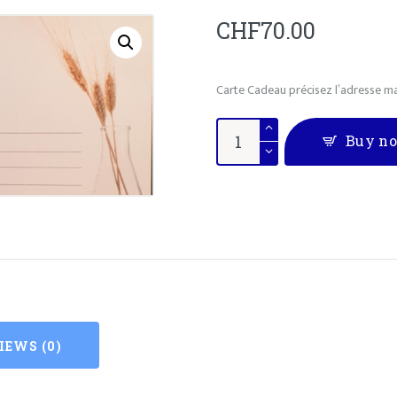
STAGES
CHF
70.00
Carte Cadeau précisez l’adresse ma
Carte
Buy n
Cadeau
quantity
IEWS (0)