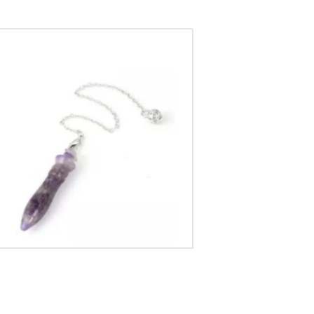
Pendule en Quartz améthyste
CHF
15.00