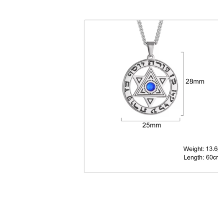
Collier étoile de David pour
Femmes
CHF
20.00