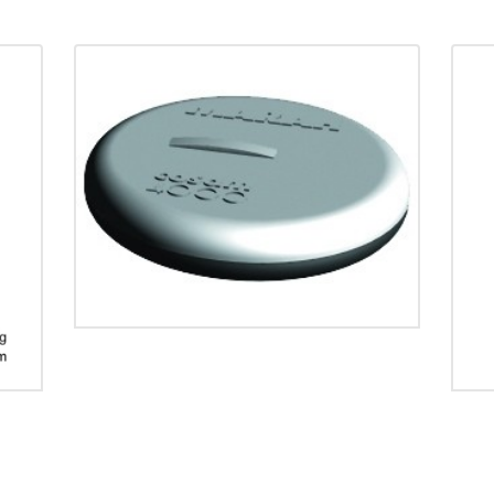
Cosam 4000 est un aimant
permanent
CHF
27.00