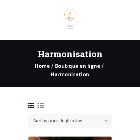
ACCUEIL
BOUTIQUE EN
Harmonisation
LIGNE
Home
Boutique en ligne
PRESTATIONS
Harmonisation
PRÉPARATION
SÉANCE
D’HYPNOSE
SPIRITUELLE
CONTACT
FORMATIONS ET
STAGES