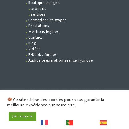
Boutique en ligne
produits
services
Formations et stages
Prestations
Mentions légales
Contact
Blog
Vidéos
E-Book / Audios
Audios préparation séance hypnose
©
Flamme En Soi
{2026} - (2027).
Ce site utilise des cookies pour vous garantir la
Tous droits réservés.
meilleure expérience sur notre site.
J'ai compris
French
Portuguese
Spanish