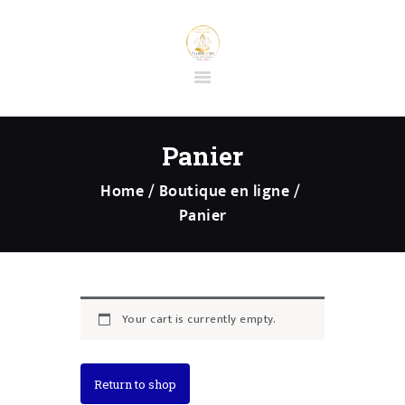
ACCUEIL
BOUTIQUE EN
Panier
LIGNE
Home
Boutique en ligne
PRESTATIONS
Panier
PRÉPARATION
SÉANCE
D’HYPNOSE
SPIRITUELLE
Your cart is currently empty.
CONTACT
FORMATIONS ET
STAGES
Return to shop